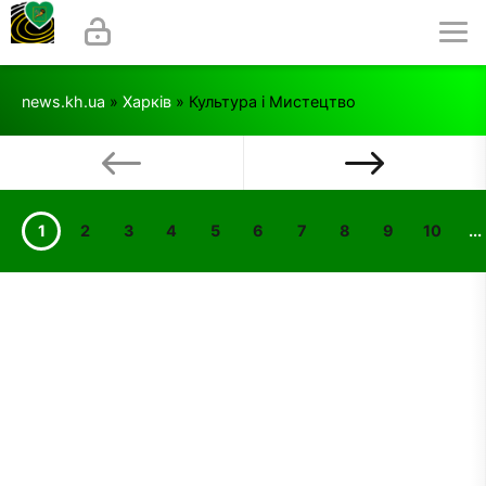
news.kh.ua
»
Харків
» Культура і Мистецтво
1
2
3
4
5
6
7
8
9
10
...