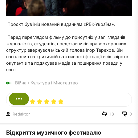
Проєкт був ініційований виданням «РБК-Україна».
Перед переглядом фільму до присутніх у залі глядачів,
журналістів, студентів, представників правоохоронних
структур звернувся міський голова Ігор Терехов. Він
наголосив на критичній важливості фіксації всіх звірств
окупантів та подякував медіа за поширення правди у
світі.
Війна
/
Культура і Мистецтво
Redaktor
18
0
Відкриття музичного фестивалю