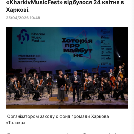
«KharkivMusicFest» відбулося 24 квітня в
Харкові.
25/04/2026 10:48
Організатором заходу є фонд громади Харкова
«Толока».