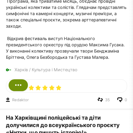
Програма, яка триватиме місяць, об’єднає провідні
українські колективи та солістів. Глядачам представлять
симфонічні та камерні концерти, музичні прем’єри, а
також спеціальні проєкти, зокрема арттерапевтичні
заходи.
Відкрив фестиваль виступ Національного
президентського оркестру під орудою Максима Гусака.
У виконанні колективу прозвучали твори Бенджаміна
Бріттена, Олега Безбородька та Густава Малера.
Харків
/
Культура і Мистецтво
Redaktor
35
0
На Харківщині поліцейські та діти
долучилися до всеукраїнського проєкту
«Нитки, що пишуть історію!».