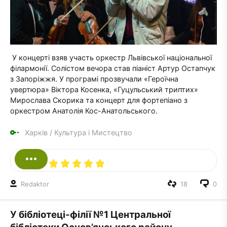
У концерті взяв участь оркестр Львівської національної
філармонії. Солістом вечора став піаніст Артур Остапчук
з Запоріжжя. У програмі прозвучали «Героїчна
увертюра» Віктора Косенка, «Гуцульський триптих»
Мирослава Скорика та концерт для фортепіано з
оркестром Анатолія Кос-Анатольського.
Харків
/
Культура і Мистецтво
Redaktor
18
0
У бібліотеці-філії №1 Центральної