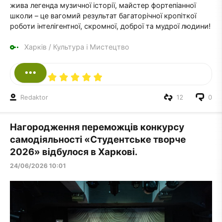
жива легенда музичної історії, майстер фортепіанної
школи – це вагомий результат багаторічної кропіткої
роботи інтелігентної, скромної, доброї та мудрої людини!
Харків
/
Культура і Мистецтво
Redaktor
12
0
Нагородження переможців конкурсу
самодіяльності «Студентське творче
2026» відбулося в Харкові.
24/06/2026 10:01