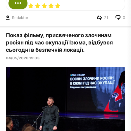
Redaktor
21
0
Показ фільму, присвяченого злочинам
росіян під час окупації Ізюма, відбувся
сьогодні в безпечній локації.
04/05/2026 19:03