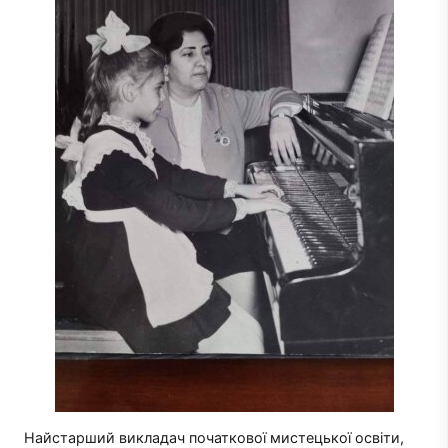
Найстарший викладач початкової мистецької освіти,