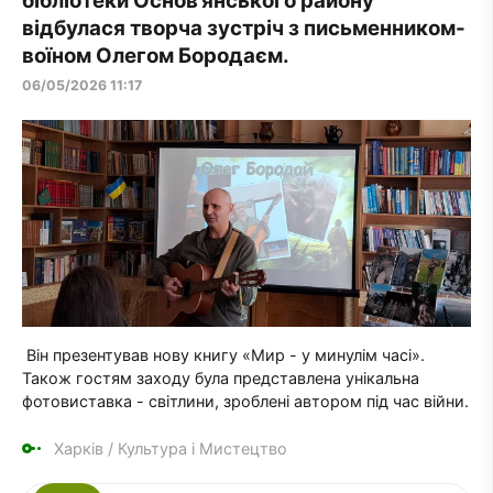
бібліотеки Основ’янського району
відбулася творча зустріч з письменником-
воїном Олегом Бородаєм.
06/05/2026 11:17
Він презентував нову книгу «Мир - у минулім часі».
Також гостям заходу була представлена унікальна
фотовиставка - світлини, зроблені автором під час війни.
Харків
/
Культура і Мистецтво