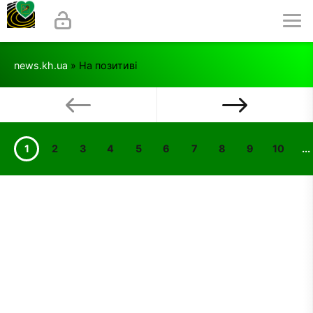
news.kh.ua
» На позитиві
1
2
3
4
5
6
7
8
9
10
...