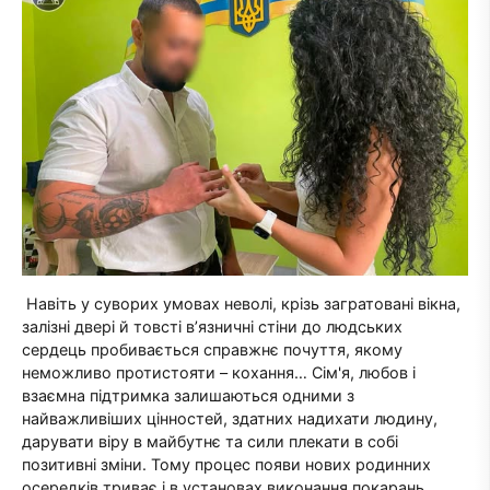
Навіть у суворих умовах неволі, крізь загратовані вікна,
залізні двері й товсті в’язничні стіни до людських
сердець пробивається справжнє почуття, якому
неможливо протистояти – кохання… Сім'я, любов і
взаємна підтримка залишаються одними з
найважливіших цінностей, здатних надихати людину,
дарувати віру в майбутнє та сили плекати в собі
позитивні зміни. Тому процес появи нових родинних
осередків триває і в установах виконання покарань.