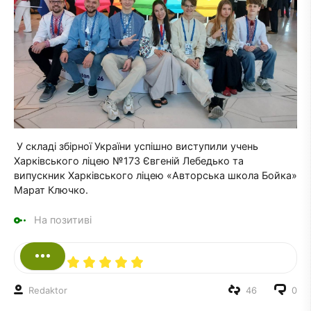
У складі збірної України успішно виступили учень
Харківського ліцею №173 Євгеній Лебедько та
випускник Харківського ліцею «Авторська школа Бойка»
Марат Ключко.
На позитиві
Redaktor
46
0