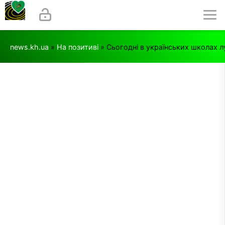
news.kh.ua
»
На позитиві
» Сьогодні в українських школах л