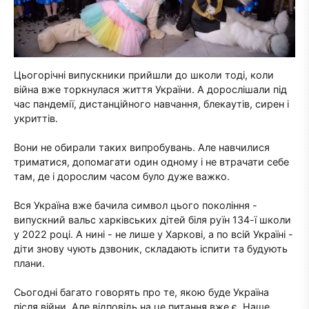
Цьогорічні випускники прийшли до школи тоді, коли
війна вже торкнулася життя України. А дорослішали під
час пандемії, дистанційного навчання, блекаутів, сирен і
укриттів.
Вони не обирали таких випробувань. Але навчилися
триматися, допомагати один одному і не втрачати себе
там, де і дорослим часом було дуже важко.
Вся Україна вже бачила символ цього покоління -
випускний вальс харківських дітей біля руїн 134-ї школи
у 2022 році. А нині - не лише у Харкові, а по всій Україні -
діти знову чують дзвоник, складають іспити та будують
плани.
Сьогодні багато говорять про те, якою буде Україна
після війни. Але відповідь на це питання вже є. Наше