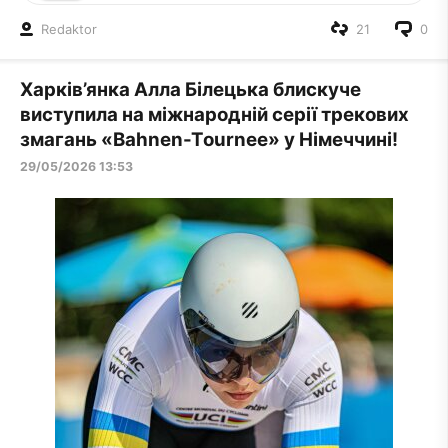
Redaktor
21
0
Харків’янка Алла Білецька блискуче
виступила на міжнародній серії трекових
змагань «Bahnen-Tournee» у Німеччині!
29/05/2026 13:53