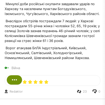
Минулої доби російські окупанти завдавали ударів по
Харкову та населеним пунктам Богодухівського,
Ізюмського, Чугуївського, Харківського районів області.
Внаслідок обстрілів постраждали 7 людей: у Харкові
постраждали 55-річна жінка і чоловіки 52, 65, 19 років; у
селищі Золочів зазнав поранень 46-річний чоловік; у селі
Колісниківка Шевченківської громади зазнали гострої
реакції на стрес жінки 61 і 36 років.
Ворог атакував БпЛА Індустріальний, Київський,
Основ’янський, Салтівський, Холодногірський,
Немишлянський, Шевченківський райони Харкова.
Війна
Redaktor
23
0