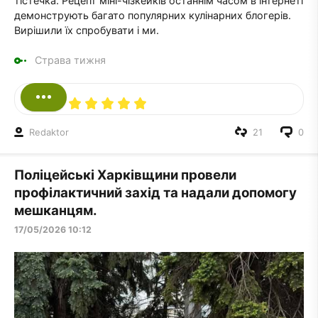
тістечка. Рецепт міні-чізкейків останнім часом в інтернеті
демонструють багато популярних кулінарних блогерів.
Вирішили їх спробувати і ми.
Страва тижня
Redaktor
21
0
Поліцейські Харківщини провели
профілактичний захід та надали допомогу
мешканцям.
17/05/2026 10:12