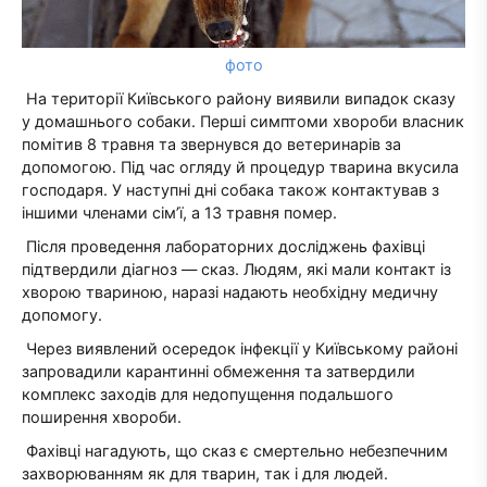
фото
На території Київського району виявили випадок сказу
у домашнього собаки. Перші симптоми хвороби власник
помітив 8 травня та звернувся до ветеринарів за
допомогою. Під час огляду й процедур тварина вкусила
господаря. У наступні дні собака також контактував з
іншими членами сім’ї, а 13 травня помер.
Після проведення лабораторних досліджень фахівці
підтвердили діагноз — сказ. Людям, які мали контакт із
хворою твариною, наразі надають необхідну медичну
допомогу.
Через виявлений осередок інфекції у Київському районі
запровадили карантинні обмеження та затвердили
комплекс заходів для недопущення подальшого
поширення хвороби.
Фахівці нагадують, що сказ є смертельно небезпечним
захворюванням як для тварин, так і для людей.