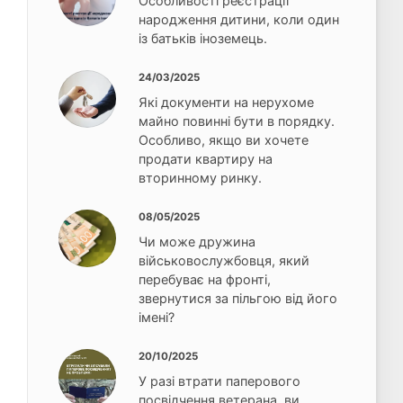
Особливості реєстрації
народження дитини, коли один
із батьків іноземець.
24/03/2025
Які документи на нерухоме
майно повинні бути в порядку.
Особливо, якщо ви хочете
продати квартиру на
вторинному ринку.
08/05/2025
Чи може дружина
військовослужбовця, який
перебуває на фронті,
звернутися за пільгою від його
імені?
20/10/2025
У разі втрати паперового
посвідчення ветерана, ви