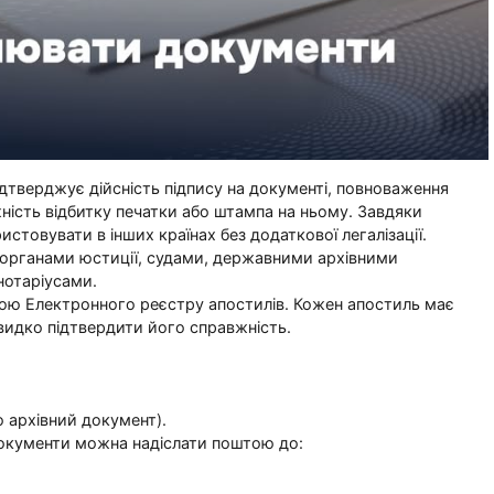
дтверджує дійсність підпису на документі, повноваження
ність відбитку печатки або штампа на ньому. Завдяки
товувати в інших країнах без додаткової легалізації.
 органами юстиції, судами, державними архівними
нотаріусами.
ю Електронного реєстру апостилів. Кожен апостиль має
видко підтвердити його справжність.
о архівний документ).
окументи можна надіслати поштою до: