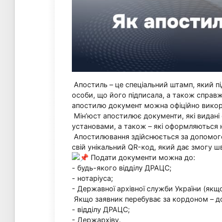
Апостиль – це спеціальний штамп, який пі
особи, що його підписала, а також справж
апостилю документ можна офіційно викорис
Мін’юст апостилює документи, які видані
установами, а також – які оформляються 
Апостилювання здійснюється за допомого
свій унікальний QR-код, який дає змогу ш
Подати документи можна до:
- будь-якого відділу ДРАЦС;
- нотаріуса;
- Державної архівної служби України (якщ
Якщо заявник перебуває за кордоном – д
- відділу ДРАЦС;
- Держархіву.