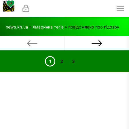
news.kh.ua
»
Хмаринка теґів
» повідомлено про підозру
1
2
3