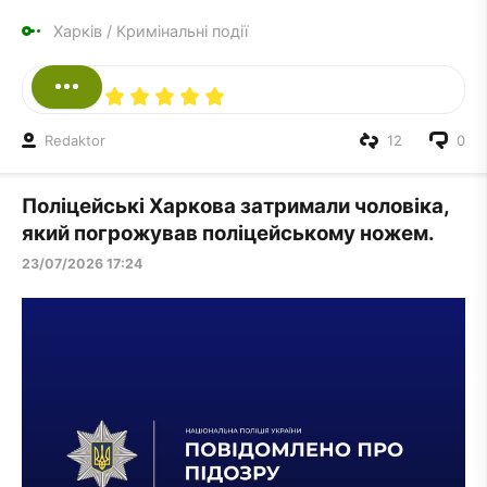
Харків
/
Кримінальні події
Redaktor
12
0
Поліцейські Харкова затримали чоловіка,
який погрожував поліцейському ножем.
23/07/2026 17:24