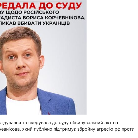
ідування та скерувала до суду обвинувальний акт на
внікова, який публічно підтримує збройну агресію рф проти