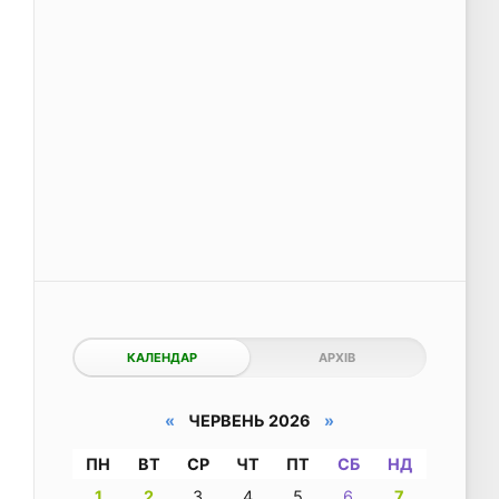
КАЛЕНДАР
АРХІВ
«
ЧЕРВЕНЬ 2026
»
ПН
ВТ
СР
ЧТ
ПТ
СБ
НД
1
2
3
4
5
6
7