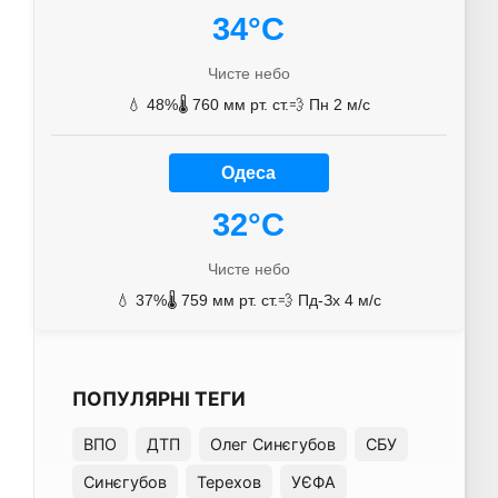
34°C
Чисте небо
💧 48%
🌡️ 760 мм рт. ст.
💨 Пн 2 м/с
Одеса
32°C
Чисте небо
💧 37%
🌡️ 759 мм рт. ст.
💨 Пд-Зх 4 м/с
ПОПУЛЯРНІ ТЕГИ
ВПО
ДТП
Олег Синєгубов
СБУ
Синєгубов
Терехов
УЄФА