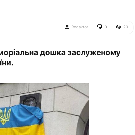
Redaktor
0
20
еморіальна дошка заслуженому
їни.