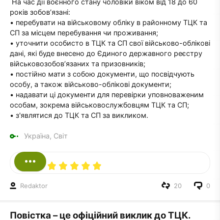
На час дії воєнного стану чоловіки віком від 18 до 60
років зобов’язані:
• перебувати на військовому обліку в районному ТЦК та
СП за місцем перебування чи проживання;
• уточнити особисто в ТЦК та СП свої військово-облікові
дані, які буде внесено до Єдиного державного реєстру
військовозобов’язаних та призовників;
• постійно мати з собою документи, що посвідчують
особу, а також військово-облікові документи;
• надавати ці документи для перевірки уповноваженим
особам, зокрема військовослужбовцям ТЦК та СП;
• з'являтися до ТЦК та СП за викликом.
Україна, Світ
Redaktor
20
0
Повістка – це офіційний виклик до ТЦК.