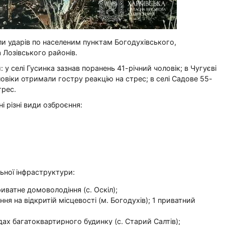
ли ударів по населеним пунктам Богодухівського,
 Лозівського районів.
у селі Гусинка зазнав поранень 41-річний чоловік; в Чугуєві
ловіки отримали гостру реакцію на стрес; в селі Садове 55-
трес.
 різні види озброєння:
ьної інфраструктури:
ватне домоволодіння (с. Оскіл);
я на відкритій місцевості (м. Богодухів); 1 приватний
ах багатоквартирного будинку (с. Старий Салтів);