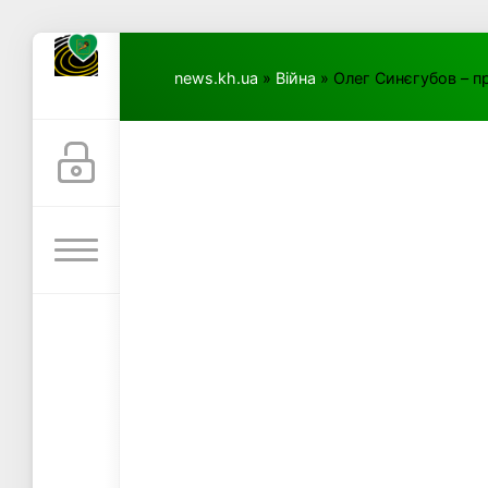
news.kh.ua
»
Війна
» Олег Синєгубов – пр