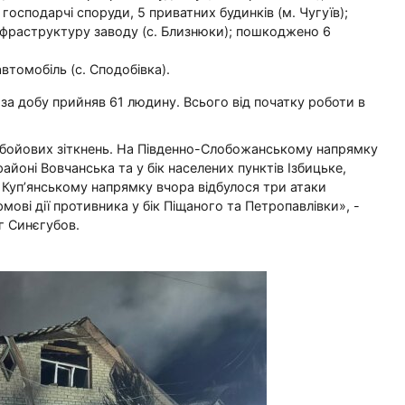
осподарчі споруди, 5 приватних будинків (м. Чугуїв);
нфраструктуру заводу (с. Близнюки); пошкоджено 6
втомобіль (с. Сподобівка).
за добу прийняв 61 людину. Всього від початку роботи в
 бойових зіткнень. На Південно-Слобожанському напрямку
районі Вовчанська та у бік населених пунктів Ізбицьке,
а Куп’янському напрямку вчора відбулося три атаки
мові дії противника у бік Піщаного та Петропавлівки», -
г Синєгубов.