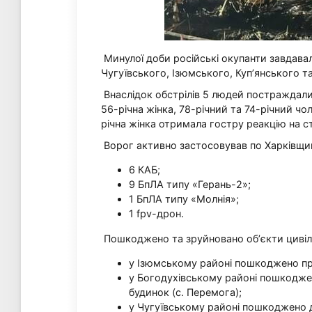
Минулої доби російські окупанти завдава
Чугуївського, Ізюмського, Куп’янського та
Внаслідок обстрілів 5 людей постраждали: 
56-річна жінка, 78-річний та 74-річний чо
річна жінка отримала гостру реакцію на с
Ворог активно застосовував по Харківщині
6 КАБ;
9 БпЛА типу «Герань-2»;
1 БпЛА типу «Молнія»;
1 fpv-дрон.
Пошкоджено та зруйновано обʼєкти цивіл
у Ізюмському районі пошкоджено при
у Богодухівському районі пошкодженн
будинок (с. Перемога);
у Чугуївському районі пошкоджено д