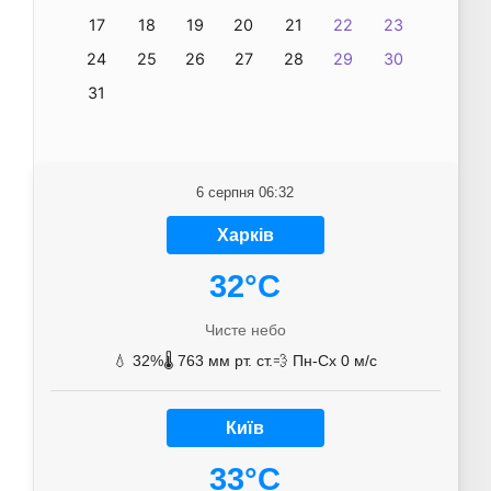
17
18
19
20
21
22
23
24
25
26
27
28
29
30
31
6 серпня 06:32
Харків
32°C
Чисте небо
💧 32%
🌡️ 763 мм рт. ст.
💨 Пн-Сх 0 м/с
Київ
33°C