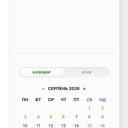
КАЛЕНДАР
АРХІВ
«
СЕРПЕНЬ 2026 »
ПН
ВТ
СР
ЧТ
ПТ
СБ
НД
1
2
3
4
5
6
7
8
9
10
11
12
13
14
15
16