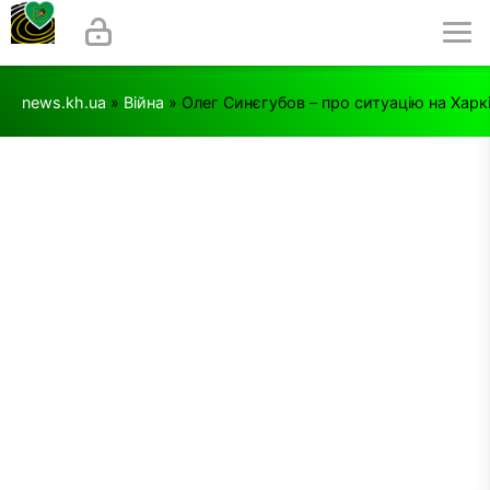
news.kh.ua
»
Війна
» Олег Синєгубов – про ситуацію на Харк