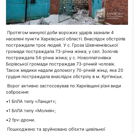
Протягом минулої доби ворожих ударів зазнали 4
населені пункти Харківської області. Внаслідок обстрілів
постраждали троє людей. У с. Гроза Шевченківської
громади постраждала 73-річна жінка; у сел. Золочів
постраждала 54-річна жінка; у с. Новоплатонівка
Борівської громади постраждав 73-річний чоловік.
Також медики надали допомогу 70-річній жінці, яка 20
грудня постраждала внаслідок обстрілу в м. Куп’янськ.
Ворог активно застосовував по Харківщині різні види
озброєння:
▪️1 БпЛА типу «Ланцет»;
▪️1 БпЛА типу «Молнія»;
▪️2 fpv-дрони.
Пошкоджено та зруйновано обʼєкти цивільної