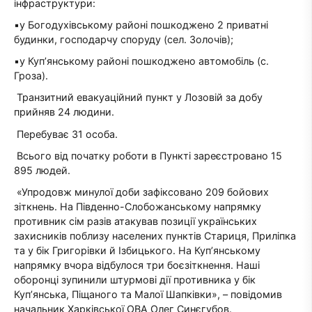
інфраструктури:
▪️у Богодухівському районі пошкоджено 2 приватні
будинки, господарчу споруду (сел. Золочів);
▪️у Куп’янському районі пошкоджено автомобіль (с.
Гроза).
Транзитний евакуаційний пункт у Лозовій за добу
прийняв 24 людини.
Перебуває 31 особа.
Всього від початку роботи в Пункті зареєстровано 15
895 людей.
«Упродовж минулої доби зафіксовано 209 бойових
зіткнень. На Південно-Слобожанському напрямку
противник сім разів атакував позиції українських
захисників поблизу населених пунктів Стариця, Приліпка
та у бік Григорівки й Ізбицького. На Куп’янському
напрямку вчора відбулося три боєзіткнення. Наші
оборонці зупинили штурмові дії противника у бік
Куп’янська, Піщаного та Малої Шапківки», – повідомив
начальник Харківської ОВА Олег Синєгубов.