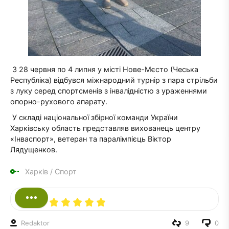
З 28 червня по 4 липня у місті Нове-Мєсто (Чеська
Республіка) відбувся міжнародний турнір з пара стрільби
з луку серед спортсменів з інвалідністю з ураженнями
опорно-рухового апарату.
У складі національної збірної команди України
Харківську область представляв вихованець центру
«Інваспорт», ветеран та паралімпієць Віктор
Лядущенков.
Харків
/
Спорт
Redaktor
9
0