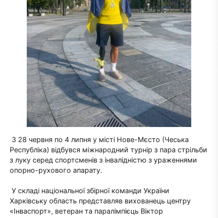
З 28 червня по 4 липня у місті Нове-Мєсто (Чеська
Республіка) відбувся міжнародний турнір з пара стрільби
з луку серед спортсменів з інвалідністю з ураженнями
опорно-рухового апарату.
У складі національної збірної команди України
Харківську область представляв вихованець центру
«Інваспорт», ветеран та паралімпієць Віктор