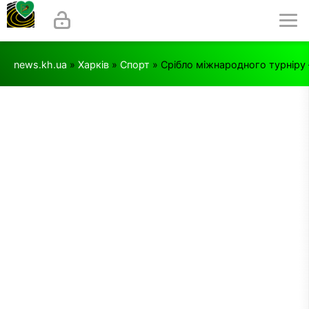
news.kh.ua
»
Харків
»
Спорт
» Срібло міжнародного турніру 