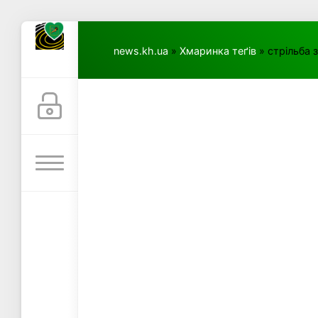
news.kh.ua
»
Хмаринка теґів
» стрільба з