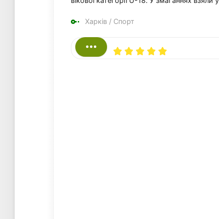
вікової категорії U-18. У змаганнях взяли 
Харків
/
Спорт