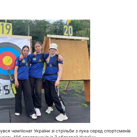
бувся чемпіонат України зі стрільби з лука серед спортсменів