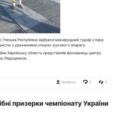
о (Чеська Республіка) відбувся міжнародний турнір з пара
лідністю з ураженнями опорно-рухового апарату.
раїни Харківську область представляв вихованець центру
тор Лядущенков.
Redaktor
0
9
рібні призерки чемпіонату України