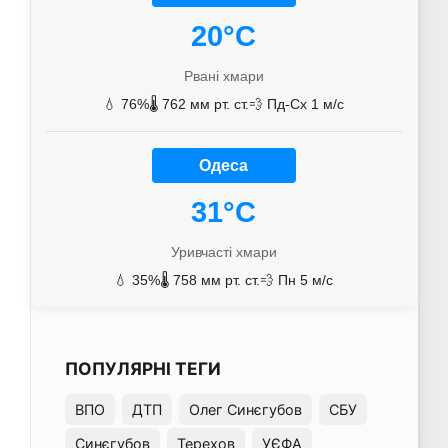
20°C
Рвані хмари
💧 76%
🌡️ 762 мм рт. ст.
💨 Пд-Сх 1 м/с
Одеса
31°C
Уривчасті хмари
💧 35%
🌡️ 758 мм рт. ст.
💨 Пн 5 м/с
ПОПУЛЯРНІ ТЕГИ
ВПО
ДТП
Олег Синєгубов
СБУ
Синєгубов
Терехов
УЄФА