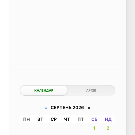
КАЛЕНДАР
АРХІВ
«
СЕРПЕНЬ 2026 »
ПН
ВТ
СР
ЧТ
ПТ
СБ
НД
1
2