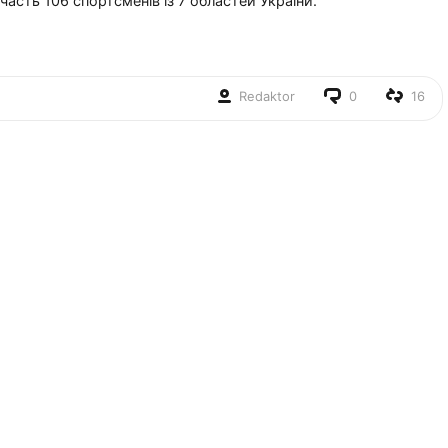
участь 106 спортсменів із 7 областей України.
Redaktor
0
16