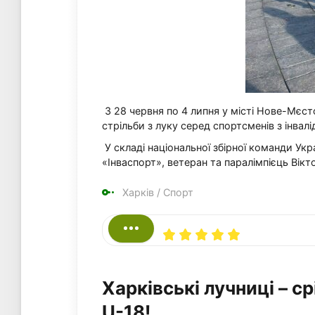
З 28 червня по 4 липня у місті Нове-Мєст
стрільби з луку серед спортсменів з інва
У складі національної збірної команди Ук
«Інваспорт», ветеран та паралімпієць Вік
Харків
/
Спорт
Харківські лучниці – с
U-18!