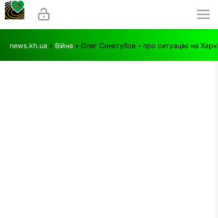
news.kh.ua
»
Війна
» Олег Синєгубов – про ситуацію на Харкі