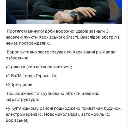
Протягом минулої доби ворожих ударів зазнали 3
населені пункти Харківської області. Внаслідок обстрілів
немає постраждалих.
Ворог активно застосовував по Харківщині різні види
озброєння:
▪️1 ракета (тип встановлюється);
▪️1 БпЛА типу «Герань-2»;
▪️2 fpv-дрони.
Пошкоджено та зруйновано обʼєкти цивільної
інфраструктури:
▪️у Куп’янському районі пошкоджено приватний будинок,
електромережі (с. Новомиколаївка), автомобіль (с.
Борівське);