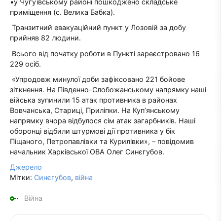
▪️у Чугуївському районі пошкоджено складське
приміщення (с. Велика Бабка).
Транзитний евакуаційний пункт у Лозовій за добу
прийняв 82 людини.
Всього від початку роботи в Пункті зареєстровано 16
229 осіб.
«Упродовж минулої доби зафіксовано 221 бойове
зіткнення. На Південно-Слобожанському напрямку наші
війська зупинили 15 атак противника в районах
Вовчанська, Стариці, Приліпки. На Куп’янському
напрямку вчора відбулося сім атак загарбників. Наші
оборонці відбили штурмові дії противника у бік
Піщаного, Петропавлівки та Курилівки», – повідомив
начальник Харківської ОВА Олег Синєгубов.
Джерело
Мітки:
Синєгубов
,
війна
Війна