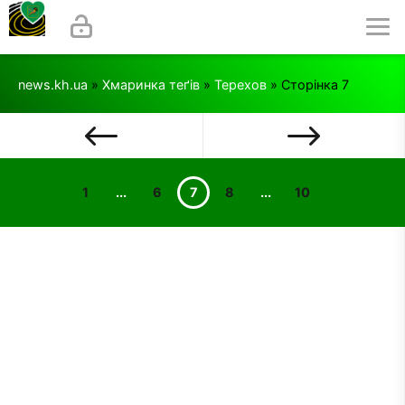
news.kh.ua
»
Хмаринка теґів
»
Терехов
» Сторінка 7
1
...
6
7
8
...
10