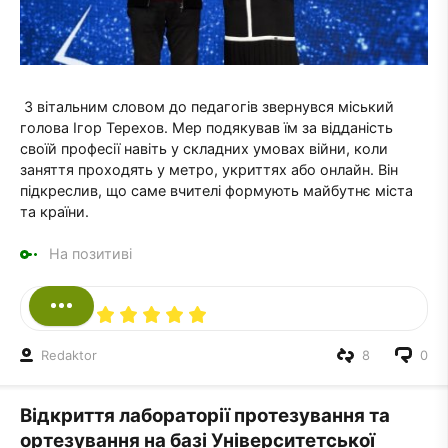
З вітальним словом до педагогів звернувся міський
голова Ігор Терехов. Мер подякував їм за відданість
своїй професії навіть у складних умовах війни, коли
заняття проходять у метро, укриттях або онлайн. Він
підкреслив, що саме вчителі формують майбутнє міста
та країни.
На позитиві
Redaktor
8
0
Відкриття лабораторії протезування та
ортезування на базі Університетської