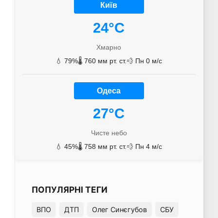
Київ
24°C
Хмарно
💧 79%
🌡️ 760 мм рт. ст.
💨 Пн 0 м/с
Одеса
27°C
Чисте небо
💧 45%
🌡️ 758 мм рт. ст.
💨 Пн 4 м/с
ПОПУЛЯРНІ ТЕГИ
ВПО
ДТП
Олег Синєгубов
СБУ