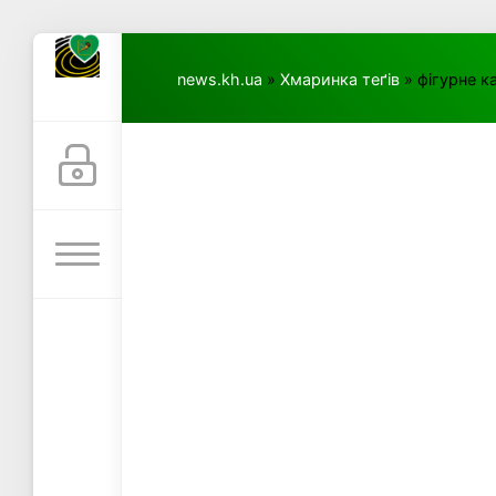
news.kh.ua
»
Хмаринка теґів
» фігурне к