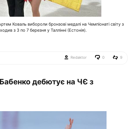
Артем Коваль вибороли бронзові медалі на Чемпіонаті світу з
одив з 3 по 7 березня у Таллінні (Естонія).
Redaktor
0
9
 Бабенко дебютує на ЧЄ з