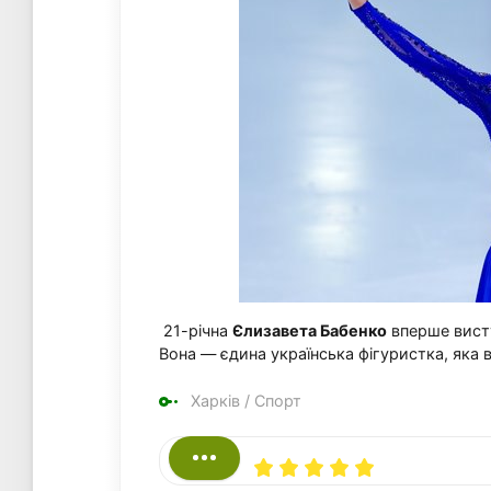
21-річна
Єлизавета Бабенко
вперше висту
Вона — єдина українська фігуристка, яка в
Харків
/
Спорт