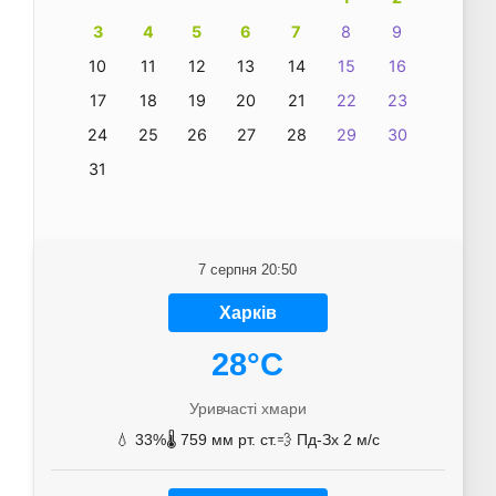
3
4
5
6
7
8
9
10
11
12
13
14
15
16
17
18
19
20
21
22
23
24
25
26
27
28
29
30
31
7 серпня 20:50
Харків
28°C
Уривчасті хмари
💧 33%
🌡️ 759 мм рт. ст.
💨 Пд-Зх 2 м/с