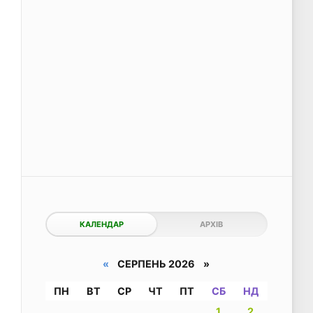
КАЛЕНДАР
АРХІВ
«
СЕРПЕНЬ 2026 »
ПН
ВТ
СР
ЧТ
ПТ
СБ
НД
1
2