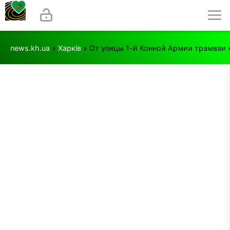
news.kh.ua
»
Харків
» От улицы 1-й Конной Армии трамваи 