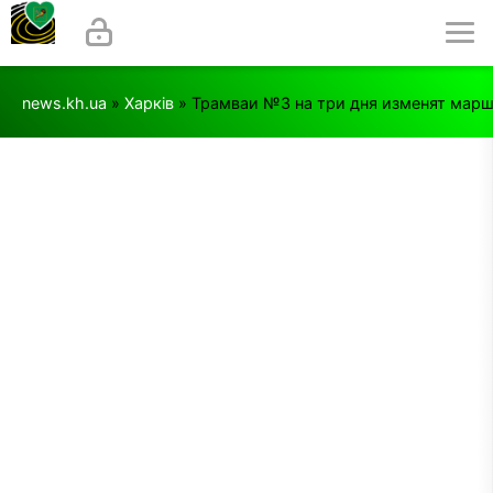
news.kh.ua
»
Харків
» Трамваи №3 на три дня изменят мар