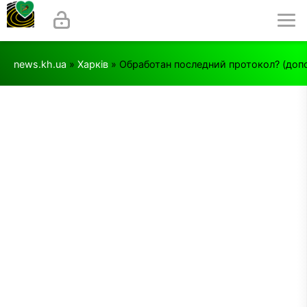
news.kh.ua
»
Харків
» Обработан последний протокол? (доп