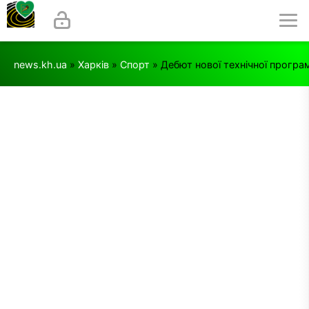
news.kh.ua
»
Харків
»
Спорт
» Дебют нової технічної програми