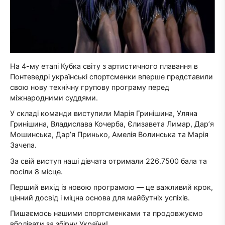
На 4-му етапі Кубка світу з артистичного плавання в
Понтеведрі українські спортсменки вперше представили
свою нову технічну групову програму перед
міжнародними суддями.
У складі команди виступили Марія Гринішина, Уляна
Гринішина, Владислава Кочерба, Єлизавета Лимар, Дар’я
Мошинська, Дар’я Принько, Амелія Волинська та Марія
Зачепа.
За свій виступ наші дівчата отримали 226.7500 бала та
посіли 8 місце.
Перший вихід із новою програмою — це важливий крок,
цінний досвід і міцна основа для майбутніх успіхів.
Пишаємось нашими спортсменками та продовжуємо
вболівати за збірну України!