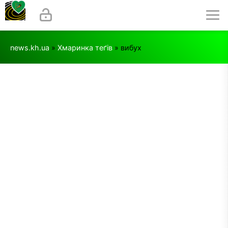
news.kh.ua
»
Хмаринка теґів
» вибух