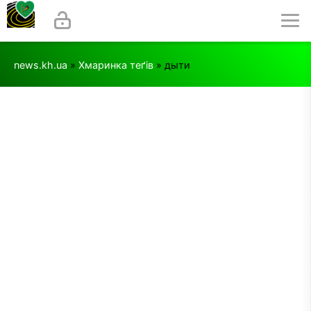
news.kh.ua
»
Хмаринка теґів
» дыти