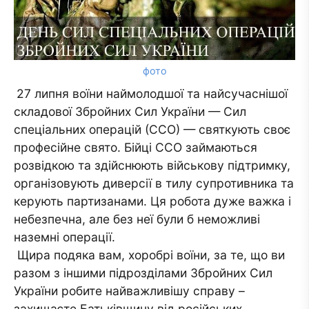
фото
27 липня воїни наймолодшої та найсучаснішої
складової Збройних Сил України — Сил
спеціальних операцій (ССО) — святкують своє
професійне свято. Бійці ССО займаються
розвідкою та здійснюють військову підтримку,
організовують диверсії в тилу супротивника та
керують партизанами. Ця робота дуже важка і
небезпечна, але без неї були б неможливі
наземні операції.
Щира подяка вам, хоробрі воїни, за те, що ви
разом з іншими підрозділами Збройних Сил
України робите найважливішу справу –
захищаєте Батьківщину від російських