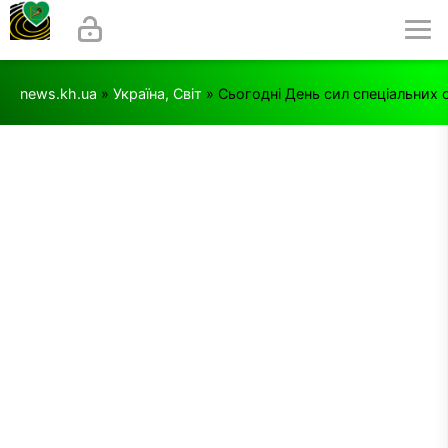
news.kh.ua
»
Україна, Світ
» Сьогодні День сил спеціальних 