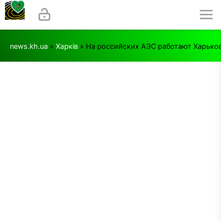
news.kh.ua
»
Харків
» На российских АЭС работают Харько