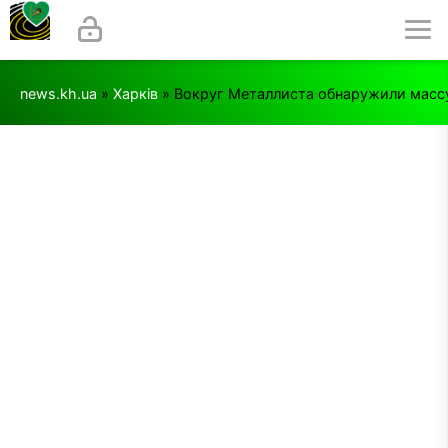
news.kh.ua
»
Харків
» Вокруг Металлиста обнаружили масс