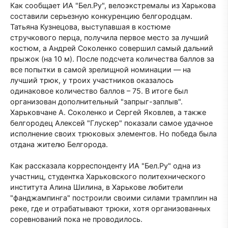
Как сообщает ИА "Бел.Ру", велоэкстремалы из Харькова
составили серьезную конкуренцию белгородцам.
Татьяна Кузнецова, выступавшая в костюме
стручкового перца, получила первое место за лучший
костюм, а Андрей Соколенко совершил самый дальний
прыжок (на 10 м). После подсчета количества баллов за
все попытки в самой зрелищной номинации — на
лучший трюк, у троих участников оказалось
одинаковое количество баллов – 75. В итоге был
организован дополнительный "запрыг-заплыв".
Харьковчане А. Соколенко и Сергей Яковлев, а также
белгородец Алексей "Глускер" показали самое удачное
исполнение своих трюковых элементов. Но победа была
отдана жителю Белгорода.
Как рассказала корреспонденту ИА "Бел.Ру" одна из
участниц, студентка Харьковского политехнического
института Алина Шилина, в Харькове любители
"фанджампинга" построили своими силами трамплин на
реке, где и отрабатывают трюки, хотя организованных
соревнований пока не проводилось.