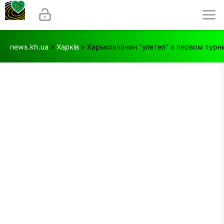
news.kh.ua
»
Харків
» Харьковчанин "улетел" в первом турн