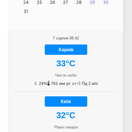
24
25
26
27
28
29
30
31
7 серпня 06:42
Харків
33°C
Чисте небо
💧 24%
🌡️ 761 мм рт. ст.
💨 Пд 2 м/с
Київ
32°C
Рвані хмари