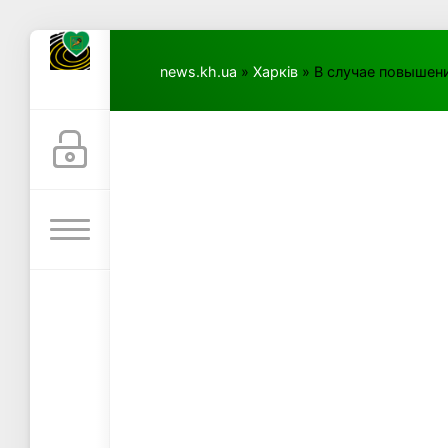
news.kh.ua
»
Харків
» В случае повышен