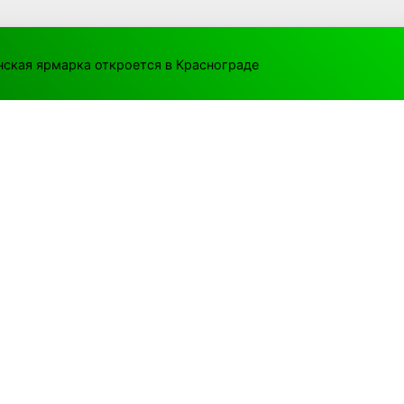
ская ярмарка откроется в Краснограде