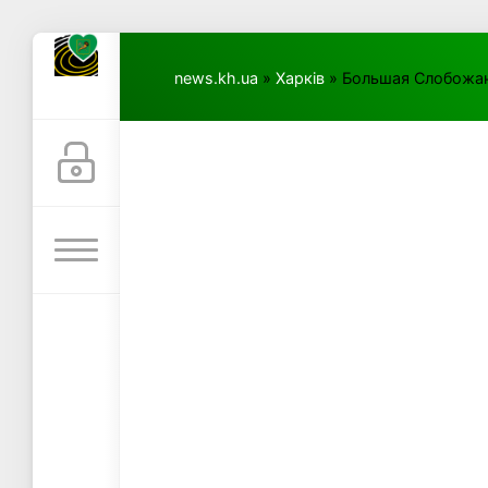
news.kh.ua
»
Харків
» Большая Слобожан