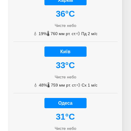
Харків
36°C
Чисте небо
💧 19%
🌡️ 760 мм рт. ст.
💨 Пд 2 м/с
Київ
33°C
Чисте небо
💧 48%
🌡️ 759 мм рт. ст.
💨 Сх 1 м/с
Одеса
31°C
Чисте небо