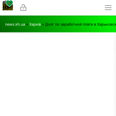
news.kh.ua
»
Харків
» Долг по заработной плате в Харьковс