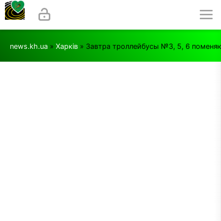
news.kh.ua
»
Харків
» Завтра троллейбусы №3, 5, 6 помен