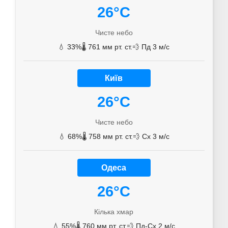
26°C
Чисте небо
💧 33%
🌡️ 761 мм рт. ст.
💨 Пд 3 м/с
Київ
26°C
Чисте небо
💧 68%
🌡️ 758 мм рт. ст.
💨 Сх 3 м/с
Одеса
26°C
Кілька хмар
💧 55%
🌡️ 760 мм рт. ст.
💨 Пд-Сх 2 м/с