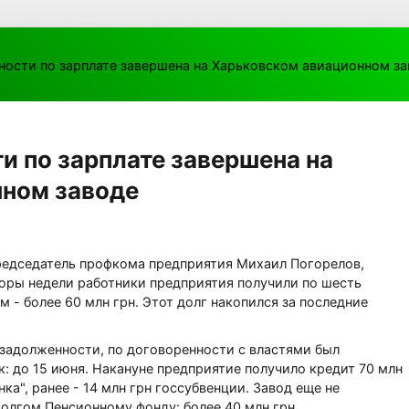
ности по зарплате завершена на Харьковском авиационном з
и по зарплате завершена на
нном заводе
редседатель профкома предприятия Михаил Погорелов,
оры недели работники предприятия получили по шесть
м - более 60 млн грн. Этот долг накопился за последние
задолженности, по договоренности с властями был
к: до 15 июня. Накануне предприятие получило кредит 70 млн
ка", ранее - 14 млн грн госсубвенции. Завод еще не
долгом Пенсионному фонду: более 40 млн грн.