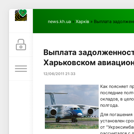
news.kh.ua
»
Харків
» Выплата задолжен
Выплата задолженност
Харьковском авиацио
12/06/2011 21:33
Как поясняет п
последние полт
окладов, в цело
полгода.
Для погашения 
установлен сро
от "Укрэксимбан
рассчитался с 