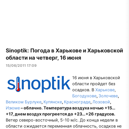
Sinoptik: Погода в Харькове и Харьковской
области на четверг, 16 июня
15/06/2011 17:09
16 июня в Харьковской
области пройдет без
осадков. В
Харькове
,
Богодухове
,
Золочеве
,
Великом Бурлуке
,
Купянске
,
Краснограде
,
Лозовой
,
Изюме
– облачно. Температура воздуха ночью +1
5
…
+17, днем воздух прогреется до +2
3
…+26 градусов.
Ветер северо-восточный, 5-10 м/с. До конца недели в
области ожидается переменная облачность, осадков не