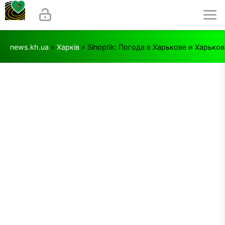
news.kh.ua
»
Харків
» Sinoptik: Погода в Харькове и Харько