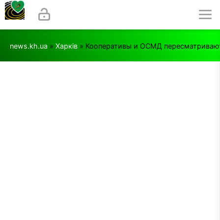
news.kh.ua
»
Харків
» Кооперативы и ОСМД пересматриваю