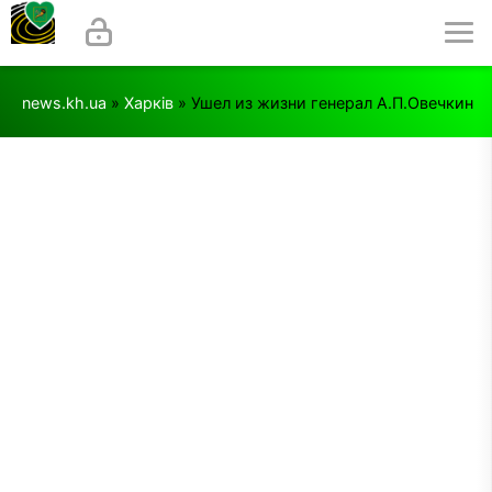
news.kh.ua
»
Харків
» Ушел из жизни генерал А.П.Овечкин