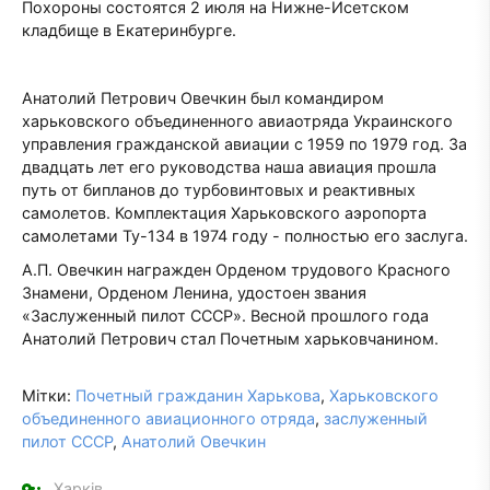
Похороны состоятся 2 июля на Нижне-Исетском
кладбище в Екатеринбурге.
Анатолий Петрович Овечкин был командиром
харьковского объединенного авиаотряда Украинского
управления гражданской авиации с 1959 по 1979 год. За
двадцать лет его руководства наша авиация прошла
путь от бипланов до турбовинтовых и реактивных
самолетов. Комплектация Харьковского аэропорта
самолетами Ту-134 в 1974 году - полностью его заслуга.
А.П. Овечкин награжден Орденом трудового Красного
Знамени, Орденом Ленина, удостоен звания
«Заслуженный пилот СССР». Весной прошлого года
Анатолий Петрович стал Почетным харьковчанином.
Мітки:
Почетный гражданин Харькова
,
Харьковского
объединенного авиационного отряда
,
заслуженный
пилот СССР
,
Анатолий Овечкин
Харків