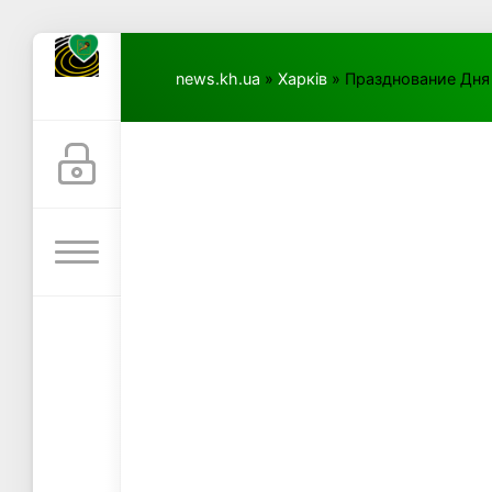
news.kh.ua
»
Харків
» Празднование Дня