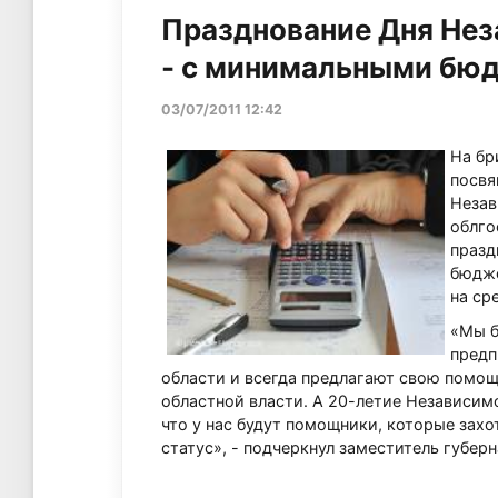
Празднование Дня Нез
- с минимальными бю
03/07/2011 12:42
На бр
посвя
Незав
облго
празд
бюдже
на ср
«Мы б
предп
области и всегда предлагают свою помощ
областной власти. А 20-летие Независимо
что у нас будут помощники, которые захо
статус», - подчеркнул заместитель губерн