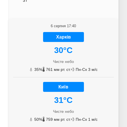
31
6 серпня 17:40
Харків
30°C
Чисте небо
💧 35%
🌡️ 761 мм рт. ст.
💨 Пн-Сх 3 м/с
Київ
31°C
Чисте небо
💧 50%
🌡️ 759 мм рт. ст.
💨 Пн-Сх 1 м/с