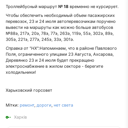
Троллейбусный маршрут
№ 18
временно не курсирует.
Чтобы обеспечить необходимый объем пасажирских
перевозок, 23 и 24 июля автоперевозчикам поручено
вывести на маршруты как можно больше автобусов
№88э, 217э, 20э, 78э, 77э, 263э, 119э, 55э, 302э, 89э,
305э, 221э, 277э, 245э, 33э, 301э.
Справка от "НХ":
Напоминаем, что в районе Павлового
Поля, ограниченного улицами 23 Августа, Ахсарова,
Деревянко 23 и 24 июля будет прекращено
электроснабжение в жилом секторе - берегите
холодильники!
Харьковский горсовет
Мітки:
ремонт
,
дороги
,
нет света
Харків