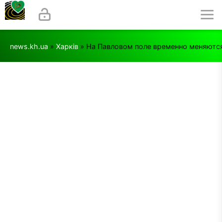
news.kh.ua
»
Харків
» На Павловом поле временно меняются