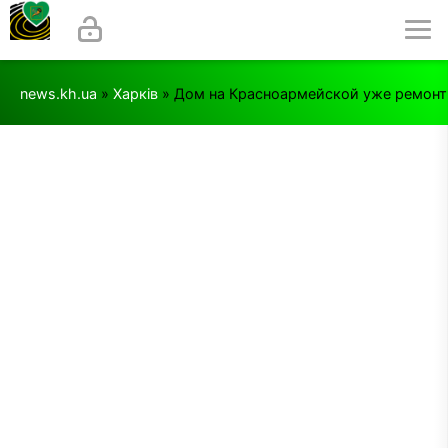
news.kh.ua
»
Харків
» Дом на Красноармейской уже ремонт