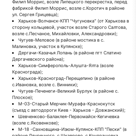
Филип Моррис, возле Липецкого перекрестка, перед
фабрикой Филип Моррис, возле с.Коротич в районе
ул. Сергея Грицевца);
Харьков-Волчанск-КПП "Чугуновка" (от Харькова в
сторону кольцевой, участок возле Старого Салтова,
возле с.Песчаное, Михайловки, Александровки);
Чугуев-Меловое (в районе мостика в с.
Малиновка, участок в Купянске);
Дергачи-Казачья Лопань (в районе пгт Слатино
Дергачевского района);
Харьков-Симферополь-Алушта-Ялта (возле
Краснограда);
Харьков-Красноград-Перещепино (в районе
с.Ивановка, возле с. Винники);
Чугуев-Печенеги-Великий Бурлук (в районе с.
Плоское);
М-03-Старый Мерчик-Мурафа-Краснокутск
(съезд с автодороги Киев - Харьков - Довжанский);
Шевченково-Балаклея-Первомайск-Кегичевка
(возле с.Яковенкове);
М-18 -Сахновщина-Изюм-Купянск-КПП "Пески" (в
районе Двуречного, с.Шкаврово, с.Кондрашовка,