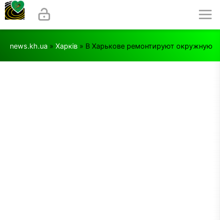
news.kh.ua
»
Харків
» В Харькове ремонтируют окружную