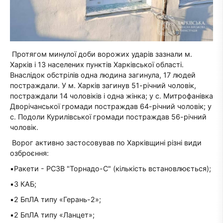
Протягом минулої доби ворожих ударів зазнали м.
Харків і 13 населених пунктів Харківської області.
Внаслідок обстрілів одна людина загинула, 17 людей
постраждали. У м. Харків загинув 51-річний чоловік,
постраждали 14 чоловіків і одна жінка; у с. Митрофанівка
Дворічанської громади постраждав 64-річний чоловік; у
с. Подоли Курилівської громади постраждав 56-річний
чоловік.
Ворог активно застосовував по Харківщині різні види
озброєння:
▪️Ракети - РСЗВ "Торнадо-С" (кількість встановлюється);
▪️3 КАБ;
▪️2 БпЛА типу «Герань-2»;
▪️2 БпЛА типу «Ланцет»;