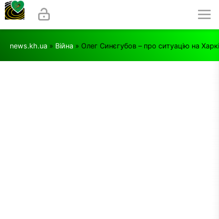
news.kh.ua
»
Війна
» Олег Синєгубов – про ситуацію на Харк