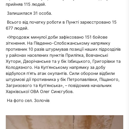
прийняв 115 людей.
Залишилася 31 особа.
Всього від початку роботи в Пункті зареєстровано 15
677 людей.
«Упродовж минулої доби зафіксовано 151 бойове
зіткнення. На Південно-Слобожанському напрямку
противник 10 разів штурмував позиції наших підрозділів
у районах населених пунктів Приліпка, Вовчанські
Хутори, Дворічанське та у бік Ізбицького, Григорівки та
Колодязного. На Куп’янському напрямку за добу
відбулося п’ять атак окупантів. Сили оборони відбили
штурмові дії противника у бік Петропавлівки, Піщаного,
Загризового та Куп’янська», – повідомив начальник
Харківської ОВА Олег Синєгубов.
На фото сел. Золочів