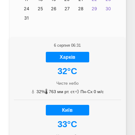
24
25
26
27
28
29
30
31
6 серпня 06:31
Харків
32°C
Чисте небо
💧 32%
🌡️ 763 мм рт. ст.
💨 Пн-Сх 0 м/с
Київ
33°C