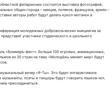
 областной филармонии состоится выставка фотографий,
альных общин города – немцев, поляков, французов, армян –
ставки авторы работ будут делать кукол-мотанок в
онференция молодежных добровольческих инициатив за
 представят участники студенческого и школьного
аль «Боммеръ-фест». Больше 100 игровых, анимационных,
льмов из 30 стран на тему «Молодёжь меняет мир» будут
асов.
-музыкальный вечер «Я-Ты». Это будет интерактивное
х музыканты, поэты и танцоры будут говорить языком нот,
 ним присоединиться.