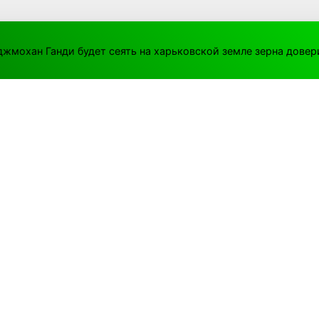
джмохан Ганди будет сеять на харьковской земле зерна довер