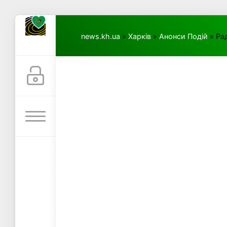
news.kh.ua
»
Харків
»
Анонси Подій
» Ра