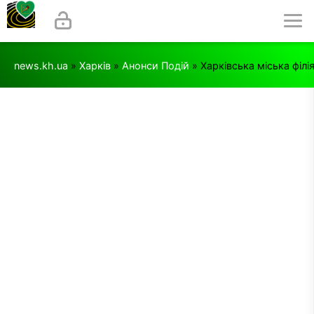
news.kh.ua
»
Харків
»
Анонси Подій
» Харківська міська філ