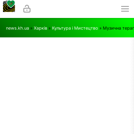
news.kh.ua
»
Харків
»
Культура і Мистецтво
» Музична терапі