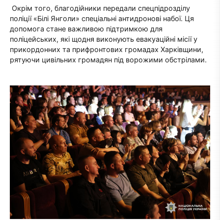
Окрім того, благодійники передали спецпідрозділу
поліції «Білі Янголи» спеціальні антидронові набої. Ця
допомога стане важливою підтримкою для
поліцейських, які щодня виконують евакуаційні місії у
прикордонних та прифронтових громадах Харківщини,
рятуючи цивільних громадян під ворожими обстрілами.