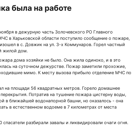
йка была на работе
 ноября в дежурную часть Золочевского РО Главного
МЧС в Харьковской области поступило сообщение о пожаре,
зошел в с. Довжик на ул. 3-х Коммунаров. Горел частный
 жилой дом.
жара дома хозяйки не было. Она жила одиноко, и в это
илась на суточном дежурстве. Пожар заметили прохожие,
оходившие мимо. К месту вызова прибыло отделение МЧС по
ал на площади 56 квадратных метров. Горело домашнее
е перекрытия. Потратив на тушение пожара цистерну воды,
дой в ближайшей водонапорной башни, но оказалось - она
ать в естественном водоеме в 7 километрах от места
20 спасатели разбирали завалы и ликвидировали очаги огня.