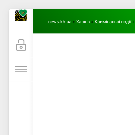
news.kh.ua
»
Харків
»
Кримінальні події
»