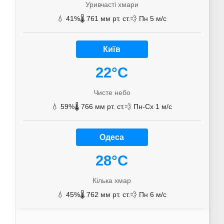
Уривчасті хмари
💧 41%
🌡️ 761 мм рт. ст.
💨 Пн 5 м/с
Київ
22°C
Чисте небо
💧 59%
🌡️ 766 мм рт. ст.
💨 Пн-Сх 1 м/с
Одеса
28°C
Кілька хмар
💧 45%
🌡️ 762 мм рт. ст.
💨 Пн 6 м/с