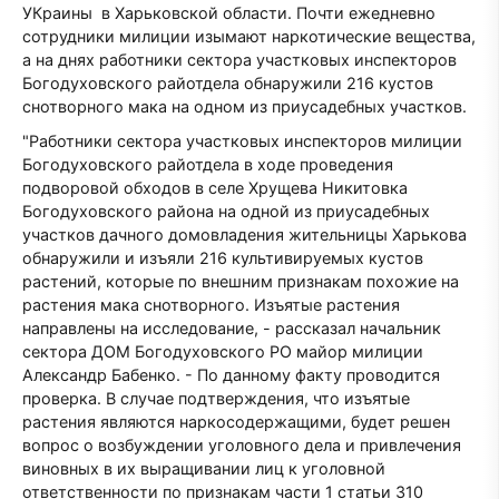
УКраины в Харьковской области. Почти ежедневно
сотрудники милиции изымают наркотические вещества,
а на днях работники сектора участковых инспекторов
Богодуховского райотдела обнаружили 216 кустов
снотворного мака на одном из приусадебных участков.
"Работники сектора участковых инспекторов милиции
Богодуховского райотдела в ходе проведения
подворовой обходов в селе Хрущева Никитовка
Богодуховского района на одной из приусадебных
участков дачного домовладения жительницы Харькова
обнаружили и изъяли 216 культивируемых кустов
растений, которые по внешним признакам похожие на
растения мака снотворного. Изъятые растения
направлены на исследование, - рассказал начальник
сектора ДОМ Богодуховского РО майор милиции
Александр Бабенко. - По данному факту проводится
проверка. В случае подтверждения, что изъятые
растения являются наркосодержащими, будет решен
вопрос о возбуждении уголовного дела и привлечения
виновных в их выращивании лиц к уголовной
ответственности по признакам части 1 статьи 310