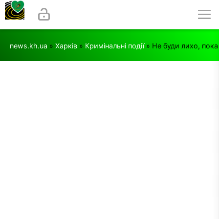
news.kh.ua
»
Харків
»
Кримінальні події
» Не буди лихо, пока 