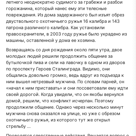
летнего неоднократно судимого за грабежи и разбои
горожанина, который нанес ему эти телесные
повреждения. Из дома задержанного был изъят обрез
двуствольного охотничьего ружья 16 калибра и 143
патрона различного калибра. Как установили
правоохранители, в 2003 году ружье было украдено из
машины, оставленной у дома ее хозяина.
Возвращаясь со дня рождения около пяти утра, двое
молодых людей решили продолжить общение за
бутылочкой пива и сели на лавочку в одном из дворов
по проспекту Героев Сталинграда. Видимо, они
общались довольно громко, ведь вдруг из подъезда к
ним вышел нетрезвый мужчина. По словам парней, он
«начал к ним приставать» и они посоветовали ему идти
своей дорогой. Когда увидели, что он якобы вернулся
домой, решили, что конфликт исчерпан. Поэтому
продолжили общение. Однако через несколько минут
мужчина снова оказался на улице, но уже с обрезом
охотничьего ружья, из которого тут же открыл
стрельбу ...
Проводятся следственные действия. Решается вопрос о