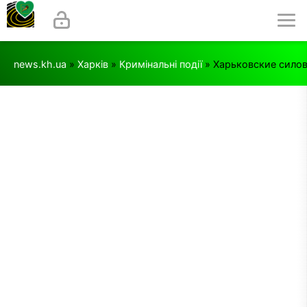
news.kh.ua
»
Харків
»
Кримінальні події
» Харьковские силов