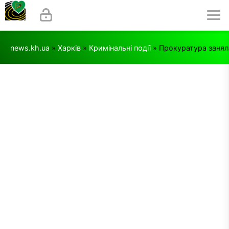
news.kh.ua
»
Харків
»
Кримінальні події
» Прокуратура занял