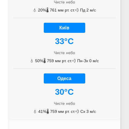
Чисте небо
💧 20%
🌡️ 761 мм рт. ст.
💨 Пд 2 м/с
Київ
33°C
Чисте небо
💧 50%
🌡️ 759 мм рт. ст.
💨 Пн-Зх 0 м/с
Одеса
30°C
Чисте небо
💧 41%
🌡️ 759 мм рт. ст.
💨 Сх 3 м/с