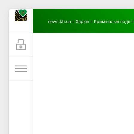
news.kh.ua
»
Харків
»
Кримінальні події
»